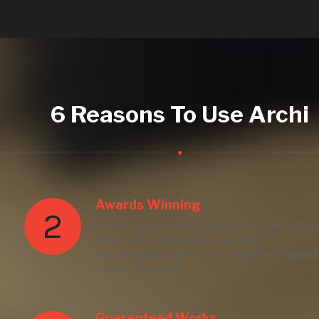
6 Reasons To Use Archi
Awards Winning
2
Sed ut perspiciatis unde omnis iste natus
error sit voluptatem accusantium
doloremque laudantium, totam rem aperi
eaque ipsa quae.
Guaranteed Works