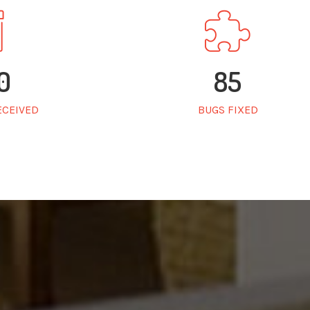
0
85
ECEIVED
BUGS FIXED