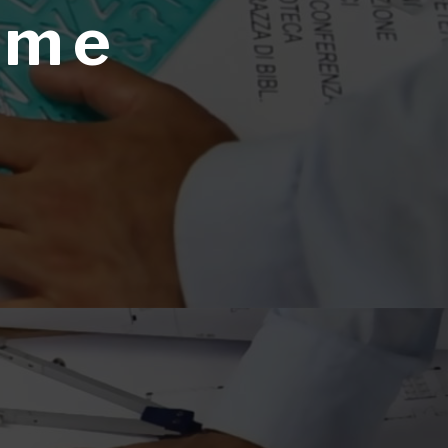
ome
.