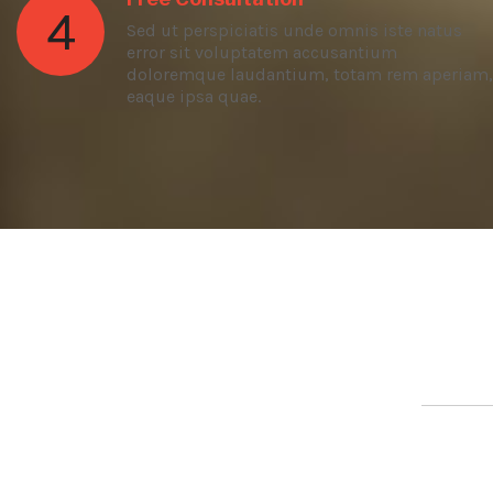
4
Sed ut perspiciatis unde omnis iste natus
error sit voluptatem accusantium
doloremque laudantium, totam rem aperiam,
eaque ipsa quae.