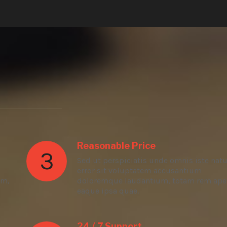
Reasonable Price
3
Sed ut perspiciatis unde omnis iste nat
error sit voluptatem accusantium
am,
doloremque laudantium, totam rem ape
eaque ipsa quae.
24 / 7 Support