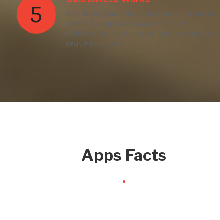
5
Sed ut perspiciatis unde omnis iste natus
error sit voluptatem accusantium
doloremque laudantium, totam rem aperi
eaque ipsa quae.
Apps Facts