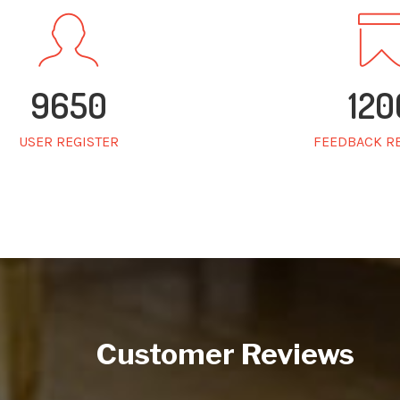
9650
120
USER REGISTER
FEEDBACK R
Customer Reviews