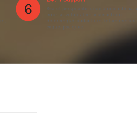
6
Sed ut perspiciatis unde omnis iste nat
error sit voluptatem accusantium
am,
doloremque laudantium, totam rem ape
eaque ipsa quae.